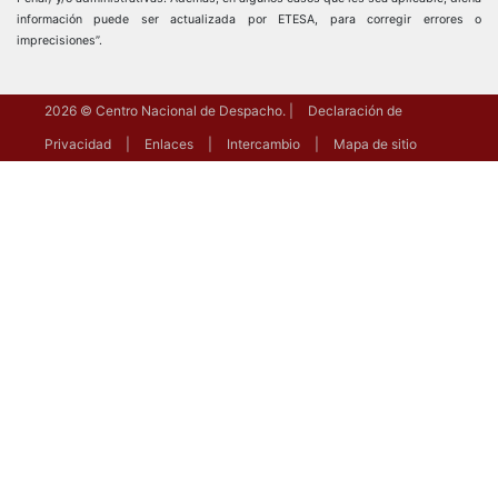
información puede ser actualizada por ETESA, para corregir errores o
imprecisiones”.
2026
© Centro Nacional de Despacho.
Declaración de
Privacidad
Enlaces
Intercambio
Mapa de sitio