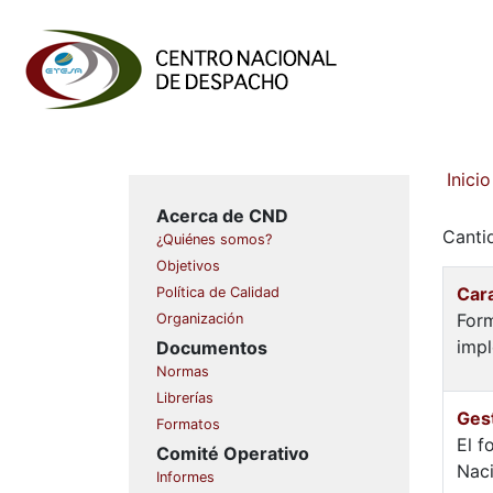
Inicio
Acerca de CND
Canti
¿Quiénes somos?
Objetivos
Car
Política de Calidad
Form
Organización
imp
Documentos
Normas
Librerías
Gest
Formatos
El f
Comité Operativo
Naci
Informes