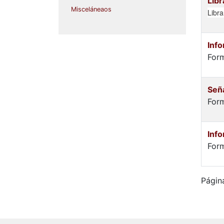
Libr
Misceláneaos
Libra
Inf
Form
Señ
For
Inf
Form
Págin