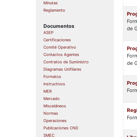
Minutas
Reglamento
Pro
Form
Documentos
de G
ASEP
Certificaciones
Comité Operativo
Pro
Contactos Agentes
Form
Contratos de Suministro
de G
Diagramas Unifilares
Formatos
Pro
Instructivos
Form
MER
Mercado
Misceláneos
Regi
Normas
Form
Operaciones
Publicaciones CND
SMEC