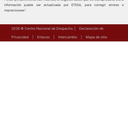
información puede ser actualizada por ETESA, para corregir errores o
imprecisiones”.
2026
© Centro Nacional de Despacho.
Declaración de
Privacidad
Enlaces
Intercambio
Mapa de sitio