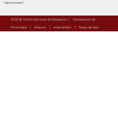
imprecisiones”.
2026
© Centro Nacional de Despacho.
Declaración de
Privacidad
Enlaces
Intercambio
Mapa de sitio